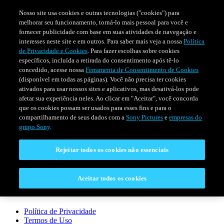
Nosso site usa cookies e outras tecnologias ("cookies") para
melhorar seu funcionamento, torná-lo mais pessoal para você e
fornecer publicidade com base em suas atividades de navegação e
interesses neste site e em outros. Para saber mais veja a nossa
Política
de Privacidade e Cookies
. Para fazer escolhas sobre cookies
específicos, incluída a retirada do consentimento após tê-lo
concedido, acesse nossa
Ferramenta de Consentimento de Cookies
(disponível em todas as páginas). Você não precisa ter cookies
ativados para usar nossos sites e aplicativos, mas desativá-los pode
afetar sua experiência neles. Ao clicar em "Aceitar", você concorda
que os cookies possam ser usados para esses fins e para o
FILMES
SÉRIES
PROGRAMAÇÃO
compartilhamento de seus dados com a
Sony Pictures
e
empresas do
grupo Sony
.
CONECTAR
Rejeitar todos os cookies não essenciais
Fale Conosco
Perguntas Frequentes
Aceitar todos os cookies
LEGAL
Política de Privacidade
Termos de Uso