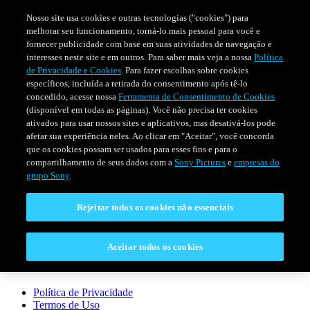
Nosso site usa cookies e outras tecnologias ("cookies") para
melhorar seu funcionamento, torná-lo mais pessoal para você e
fornecer publicidade com base em suas atividades de navegação e
interesses neste site e em outros. Para saber mais veja a nossa
Política
de Privacidade e Cookies
. Para fazer escolhas sobre cookies
específicos, incluída a retirada do consentimento após tê-lo
concedido, acesse nossa
Ferramenta de Consentimento de Cookies
(disponível em todas as páginas). Você não precisa ter cookies
ativados para usar nossos sites e aplicativos, mas desativá-los pode
afetar sua experiência neles. Ao clicar em "Aceitar", você concorda
que os cookies possam ser usados para esses fins e para o
FILMES
SÉRIES
PROGRAMAÇÃO
compartilhamento de seus dados com a
Sony Pictures
e
empresas do
grupo Sony
.
CONECTAR
Rejeitar todos os cookies não essenciais
Fale Conosco
Perguntas Frequentes
Aceitar todos os cookies
LEGAL
Política de Privacidade
Termos de Uso