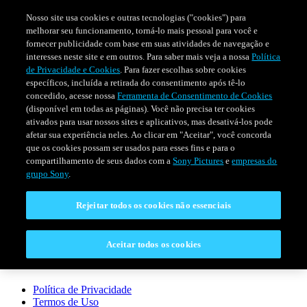
Nosso site usa cookies e outras tecnologias ("cookies") para
melhorar seu funcionamento, torná-lo mais pessoal para você e
fornecer publicidade com base em suas atividades de navegação e
interesses neste site e em outros. Para saber mais veja a nossa
Política
de Privacidade e Cookies
. Para fazer escolhas sobre cookies
específicos, incluída a retirada do consentimento após tê-lo
concedido, acesse nossa
Ferramenta de Consentimento de Cookies
(disponível em todas as páginas). Você não precisa ter cookies
ativados para usar nossos sites e aplicativos, mas desativá-los pode
afetar sua experiência neles. Ao clicar em "Aceitar", você concorda
que os cookies possam ser usados para esses fins e para o
FILMES
SÉRIES
PROGRAMAÇÃO
compartilhamento de seus dados com a
Sony Pictures
e
empresas do
grupo Sony
.
CONECTAR
Rejeitar todos os cookies não essenciais
Fale Conosco
Perguntas Frequentes
Aceitar todos os cookies
LEGAL
Política de Privacidade
Termos de Uso