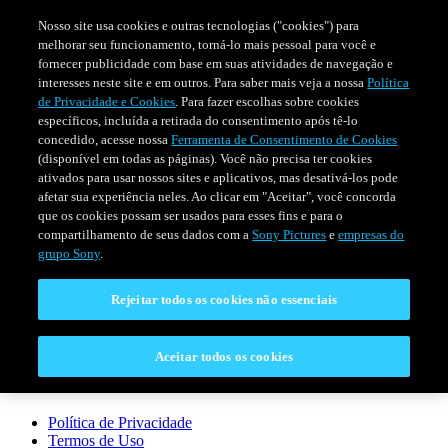
Nosso site usa cookies e outras tecnologias ("cookies") para
melhorar seu funcionamento, torná-lo mais pessoal para você e
fornecer publicidade com base em suas atividades de navegação e
interesses neste site e em outros. Para saber mais veja a nossa
Política
de Privacidade e Cookies
. Para fazer escolhas sobre cookies
específicos, incluída a retirada do consentimento após tê-lo
concedido, acesse nossa
Ferramenta de Consentimento de Cookies
(disponível em todas as páginas). Você não precisa ter cookies
ativados para usar nossos sites e aplicativos, mas desativá-los pode
afetar sua experiência neles. Ao clicar em "Aceitar", você concorda
que os cookies possam ser usados para esses fins e para o
FILMES
SÉRIES
PROGRAMAÇÃO
compartilhamento de seus dados com a
Sony Pictures
e
empresas do
grupo Sony
.
CONECTAR
Rejeitar todos os cookies não essenciais
Fale Conosco
Perguntas Frequentes
Aceitar todos os cookies
LEGAL
Política de Privacidade
Termos de Uso