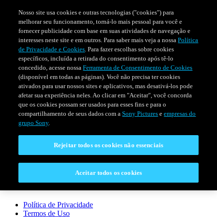
Nosso site usa cookies e outras tecnologias ("cookies") para
melhorar seu funcionamento, torná-lo mais pessoal para você e
fornecer publicidade com base em suas atividades de navegação e
interesses neste site e em outros. Para saber mais veja a nossa
Política
de Privacidade e Cookies
. Para fazer escolhas sobre cookies
específicos, incluída a retirada do consentimento após tê-lo
concedido, acesse nossa
Ferramenta de Consentimento de Cookies
(disponível em todas as páginas). Você não precisa ter cookies
ativados para usar nossos sites e aplicativos, mas desativá-los pode
afetar sua experiência neles. Ao clicar em "Aceitar", você concorda
que os cookies possam ser usados para esses fins e para o
FILMES
SÉRIES
PROGRAMAÇÃO
compartilhamento de seus dados com a
Sony Pictures
e
empresas do
grupo Sony
.
CONECTAR
Rejeitar todos os cookies não essenciais
Fale Conosco
Perguntas Frequentes
Aceitar todos os cookies
LEGAL
Política de Privacidade
Termos de Uso